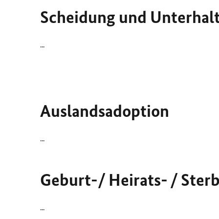
Scheidung und Unterhal
...
Auslandsadoption
...
Geburt-/ Heirats- / Ste
...