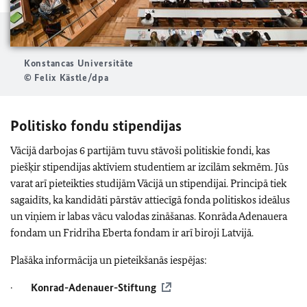
Konstancas Universitāte
© Felix Kästle/dpa
Politisko fondu stipendijas
Vācijā darbojas 6 partijām tuvu stāvoši politiskie fondi, kas
piešķir stipendijas aktīviem studentiem ar izcilām sekmēm. Jūs
varat arī pieteikties studijām Vācijā un stipendijai. Principā tiek
sagaidīts, ka kandidāti pārstāv attiecīgā fonda politiskos ideālus
un viņiem ir labas vācu valodas zināšanas. Konrāda Adenauera
fondam un Fridriha Eberta fondam ir arī biroji Latvijā.
Plašāka informācija un pieteikšanās iespējas:
·
Konrad-Adenauer-Stiftung