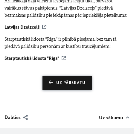
Arī lielākajā daļā vilcienu iespējams iekļūt tikai, pārvarot
vairākus stāvus pakāpienus. “Latvijas Dzelzceļs” piedāvā
bezmaksas palīdzību pie iekāpšanas pēc iepriekšēja pieteikuma:
Latvijas Dzelzceļš
Starptautiskā lidosta “Rīga” ir pilnībā pieejama, bez tam tā
piedāvā palīdzību personām ar kustību traucējumiem:
Starptautiskā lidosta "Rīga"
UZ PĀRSKATU
Dalīties
Uz sākumu