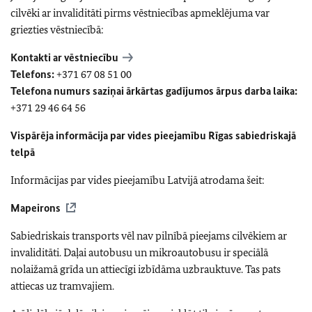
cilvēki ar invaliditāti pirms vēstniecības apmeklējuma var
griezties vēstniecībā:
Kontakti ar vēstniecību
Telefons:
+371 67 08 51 00
Telefona numurs saziņai ārkārtas gadījumos ārpus darba laika:
+371 29 46 64 56
Vispārēja informācija par vides pieejamību Rīgas sabiedriskajā
telpā
Informācijas par vides pieejamību Latvijā atrodama šeit:
Mapeirons
Sabiedriskais transports vēl nav pilnībā pieejams cilvēkiem ar
invaliditāti. Daļai autobusu un mikroautobusu ir speciālā
nolaižamā grīda un attiecīgi izbīdāma uzbrauktuve. Tas pats
attiecas uz tramvajiem.