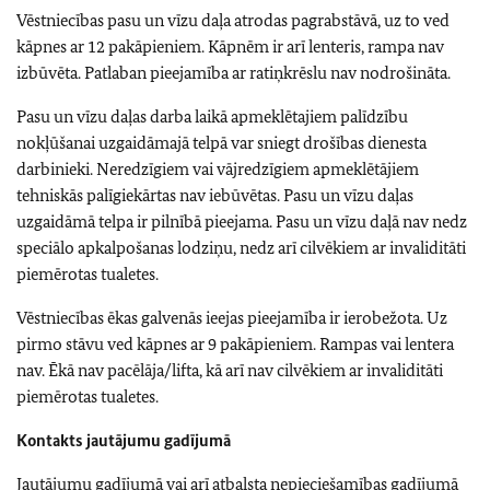
Vēstniecības pasu un vīzu daļa atrodas pagrabstāvā, uz to ved
kāpnes ar 12 pakāpieniem. Kāpnēm ir arī lenteris, rampa nav
izbūvēta. Patlaban pieejamība ar ratiņkrēslu nav nodrošināta.
Pasu un vīzu daļas darba laikā apmeklētajiem palīdzību
nokļūšanai uzgaidāmajā telpā var sniegt drošības dienesta
darbinieki. Neredzīgiem vai vājredzīgiem apmeklētājiem
tehniskās palīgiekārtas nav iebūvētas. Pasu un vīzu daļas
uzgaidāmā telpa ir pilnībā pieejama. Pasu un vīzu daļā nav nedz
speciālo apkalpošanas lodziņu, nedz arī cilvēkiem ar invaliditāti
piemērotas tualetes.
Vēstniecības ēkas galvenās ieejas pieejamība ir ierobežota. Uz
pirmo stāvu ved kāpnes ar 9 pakāpieniem. Rampas vai lentera
nav. Ēkā nav pacēlāja/lifta, kā arī nav cilvēkiem ar invaliditāti
piemērotas tualetes.
Kontakts jautājumu gadījumā
Jautājumu gadījumā vai arī atbalsta nepieciešamības gadījumā