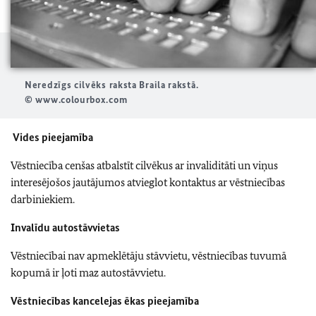
Neredzīgs cilvēks raksta Braila rakstā.
© www.colourbox.com
Vides pieejamība
Vēstniecība cenšas atbalstīt cilvēkus ar invaliditāti un viņus
interesējošos jautājumos atvieglot kontaktus ar vēstniecības
darbiniekiem.
Invalīdu autostāvvietas
Vēstniecībai nav apmeklētāju stāvvietu, vēstniecības tuvumā
kopumā ir ļoti maz autostāvvietu.
Vēstniecības kancelejas ēkas pieejamība