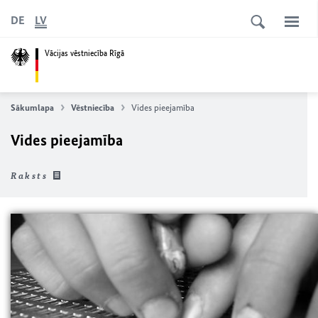
DE
LV
Vācijas vēstniecība Rīgā
Sākumlapa
Vēstniecība
Vides pieejamība
Vides pieejamība
Raksts