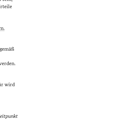
Urteile
.m.
 gemäß
werden.
ür wird
Zeitpunkt