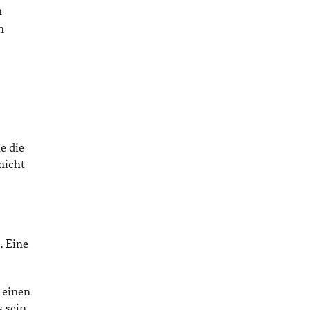
m
n
e die
nicht
. Eine
 einen
 sein,