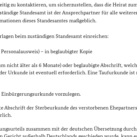
itig zu kontaktieren, um sicherzustellen, dass die Heirat zu
ständige Standesamt ist der Ansprechpartner für alle weitere
formationen dieses Standesamtes maßgeblich.
erlagen beim zuständigen Standesamt einreichen:
 Personalausweis) – in beglaubigter Kopie
 nicht älter als 6 Monate) oder beglaubigte Abschrift, welch
er Urkunde ist eventuell erforderlich. Eine Taufurkunde ist 
ie Einbürgerungsurkunde vorzulegen.
te Abschrift der Sterbeurkunde des verstorbenen Ehepartners
rlich.
idungsurteils zusammen mit der deutschen Übersetzung durch
 ein Gericht außerhalb Deutschlands geschieden wurde, kann es