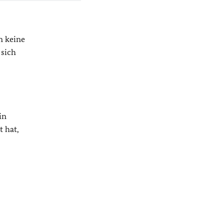
n keine
 sich
in
 hat,