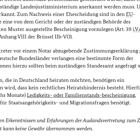
 zuständige Landesjustizministerium anerkannt werden muss
. 
erkannt. Zum Nachweis einer Ehescheidung sind in den
EU
-
e eine von dem Gericht oder der zuständigen Behörde des
n Muster ausgestellte Bescheinigung vorzulegen (Art. 39
i.V
Anhang VIII der Brüssel IIb-VO).
ertreter vor einem Notar abzugebende Zustimmungserklärung
 deutsche Bundesländer verlangen eine bestimmte Form der
onen hierzu sollten beim zuständigen Standesamt angefragt 
n, die in Deutschland heiraten möchten, benötigen ein
n wird, dass kein rechtliches Heiratshindernis besteht.
Hierf
echs Monate)
Ledigkeits- oder Familienstands-bescheinigung
,
 für Staatsangehörigkeits- und Migrationsfragen benötigt.
den Erkenntnissen und Erfahrungen der Auslandsvertretung zum 
gkeit kann keine Gewähr übernommen werden.