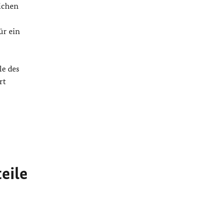
ichen
ür ein
le des
rt
eile