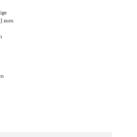
ige
I
zum
n
en